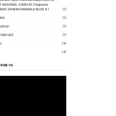
T NASIONAL JUARA KE 3 Kepada
AD ZAHRAN DARMALA KELAS 9.1
(1)
UKA
(1)
dhan
(1)
 DAN UKS
(1)
a
(4)
(4)
RIBE US