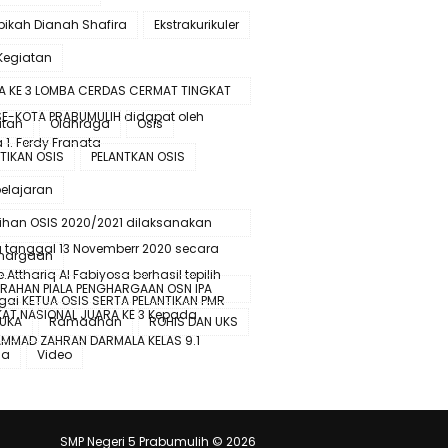
bikah Dianah Shafira
Ekstrakurikuler
Kegiatan
A KE 3 LOMBA CERDAS CERMAT TINGKAT
SE-KOTA PRABUMULIH didapat oleh
atan
Olahraga
Osis
 1. Ferdy Franata
TIKAN OSIS
PELANTKAN OSIS
elajaran
lihan OSIS 2020/2021 dilaksanakan
 tanggal 13 Novemberr 2020 secara
hargaan
e.Atthariq Al Fabiyosa berhasil tepilih
ERAHAN PIALA PENGHARGAAN OSN IPA
gai KETUA OSIS SERTA PELANTIKAN PMR
KAT NASIONAL JUARA KE 3 Kepada
UKA
Ramadhan
ROHIS DAN UKS
MMAD ZAHRAN DARMALA KELAS 9.1
ma
Video
SMP Negeri 5 Prabumulih ©
2026