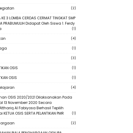
Kegiatan
(2)
 KE 3 LOMBA CERDAS CERMAT TINGKAT SMP
A PRABUMULIH Didapat Oleh Siswa 1. Ferdy
a
(1)
tan
(4)
raga
(1)
(3)
TIKAN OSIS
(1)
TKAN OSIS
(1)
lajaran
(4)
ihan OSIS 2020/2021 Dilaksanakan Pada
l 13 Novemberr 2020 Secara
Atthariq Al Fabiyosa Berhasil Tepilih
i KETUA OSIS SERTA PELANTIKAN PMR
(1)
hargaan
(2)
RAHAN PIALA PENGHARGAAN OSN IPA