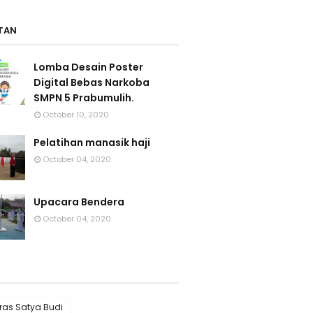
TAN
Lomba Desain Poster
Digital Bebas Narkoba
SMPN 5 Prabumulih.
October 10, 2020
Pelatihan manasik haji
October 04, 2020
Upacara Bendera
October 04, 2020
rras Satya Budi