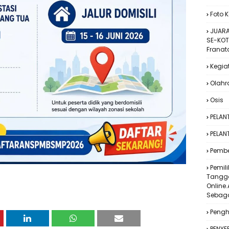
Foto 
JUARA
SE-KOT
Franat
Kegia
Olah
Osis
PELAN
PELAN
Pembe
Pemil
Tangga
Online.
Sebaga
Peng
PENYE