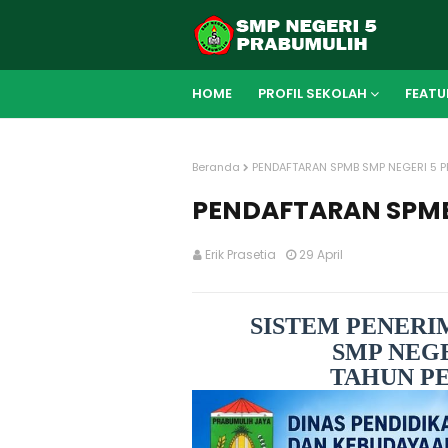
HOME
PROFIL SEKOLAH
FEATU
Beranda
PENDAFTARAN SPMB SMP NEGERI 5 
PENDAFTARAN SPMB
Erik Prasetia
29 April
SISTEM PENERI
SMP NEG
TAHUN PE