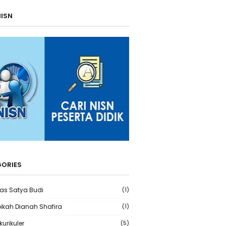
NISN
ORIES
ras Satya Budi
(1)
bikah Dianah Shafira
(1)
kurikuler
(5)