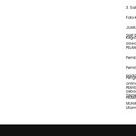
3. Sa
Foto 
JUAR
SMP 
Kegi
siswa
PELAN
Pemb
Pemi
pada
Peng
onlin
PENY
seba
TING
PRAM
MUHA
Uta