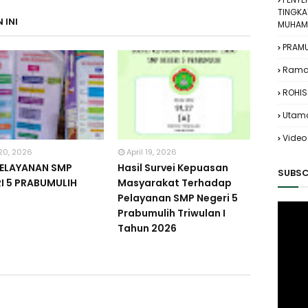
TINGKA
 INI
MUHAMM
PRAM
Rama
ROHIS
Utam
Video
 20, 2026
April 19, 2026
PELAYANAN SMP
Hasil Survei Kepuasan
SUBSC
I 5 PRABUMULIH
Masyarakat Terhadap
Pelayanan SMP Negeri 5
Prabumulih Triwulan I
Tahun 2026