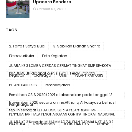
Upacara Bendera
October 04, 2020
TAGS
2. Farras Satya Budi
3. Sabikah Dianah Shafira
Ekstrakurikuler
Foto Kegiatan
JUARA KE 3 LOMBA CERDAS CERMAT TINGKAT SMP SE-KOTA
PRABUMULIH didapat oleh siswa 1. Ferdy Franata
Kegiatan
Olahraga
Osis
PELANTIKAN OSIS
PELANTKAN OSIS
Pembelajaran
Pemilihan OSIS 2020/2021 dilaksanakan pada tanggal 13
Novemberr 2020 secara online.Atthariq Al Fabiyosa berhasil
Penghargaan
tepilih sebagai KETUA OSIS SERTA PELANTIKAN PMR
PENYERAHAN PIALA PENGHARGAAN OSN IPA TINGKAT NASIONAL
JUARA KE 3 Kepada MUHAMMAD ZAHRAN DARMALA KELAS 9.1
PRAMUKA
Ramadhan
ROHIS DAN UKS
Utama