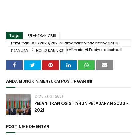
Tags
PELANTKAN OSIS
Pemilihan OSIS 2020/2021 dilaksanakan pada tanggal 13
Novemberr 2020 secara online.Atthariq Al Fabiyosa berhasil
PRAMUKA
ROHIS DAN UKS
tepilih sebagai KETUA OSIS SERTA PELANTIKAN PMR
ANDA MUNGKIN MENYUKAI POSTINGAN INI
March 31, 2021
PELANTIKAN OSIS TAHUN PELAJARAN 2020 -
2021
POSTING KOMENTAR