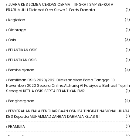
JUARA KE 3 LOMBA CERDAS CERMAT TINGKAT SMP SE-KOTA
PRABUMULIH Didapat Oleh Siswa 1. Ferdy Franata
(1)
Kegiatan
(4)
Olahraga
(1)
Osis
(3)
PELANTIKAN OSIS
(1)
PELANTKAN OSIS
(1)
Pembelajaran
(4)
Pemilihan OSIS 2020/2021 Dilaksanakan Pada Tanggal 13
Novemberr 2020 Secara Online.Atthariq Al Fabiyosa Berhasil Tepilih
Sebagai KETUA OSIS SERTA PELANTIKAN PMR
(1)
Penghargaan
(2)
PENYERAHAN PIALA PENGHARGAAN OSN IPA TINGKAT NASIONAL JUARA
KE 3 Kepada MUHAMMAD ZAHRAN DARMALA KELAS 9.1
(1)
PRAMUKA
(1)