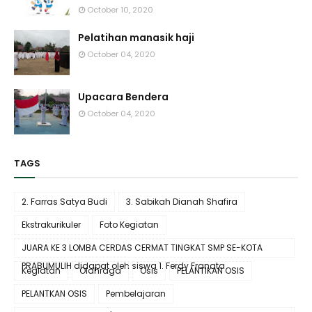
October 10, 2020
Pelatihan manasik haji
October 04, 2020
Upacara Bendera
October 04, 2020
TAGS
2. Farras Satya Budi
3. Sabikah Dianah Shafira
Ekstrakurikuler
Foto Kegiatan
JUARA KE 3 LOMBA CERDAS CERMAT TINGKAT SMP SE-KOTA
PRABUMULIH didapat oleh siswa 1. Ferdy Franata
Kegiatan
Olahraga
Osis
PELANTIKAN OSIS
PELANTKAN OSIS
Pembelajaran