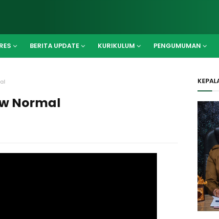
RES
BERITA UPDATE
KURIKULUM
PENGUMUMAN
KEPAL
al
ew Normal