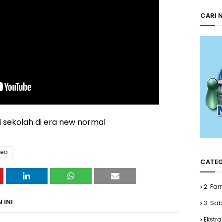
CARI 
i sekolah di era new normal
deo
CATEG
2. Far
 INI
3. Sa
Ekstra