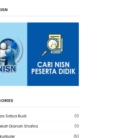
NISN
ORIES
ras Satya Budi
(1)
bikah Dianah Shafira
(1)
kurikuler
(5)