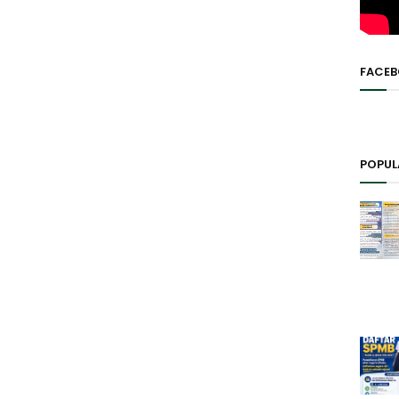
FACE
POPUL