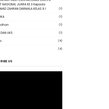
T NASIONAL JUARA KE 3 Kepada
AD ZAHRAN DARMALA KELAS 9.1
(1)
UKA
(1)
dhan
(1)
 DAN UKS
(1)
a
(4)
(4)
RIBE US