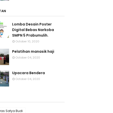
TAN
Lomba Desain Poster
Digital Bebas Narkoba
SMPN 5 Prabumulih.
October 10, 2020
Pelatihan manasik haji
October 04, 2020
Upacara Bendera
October 04, 2020
rras Satya Budi