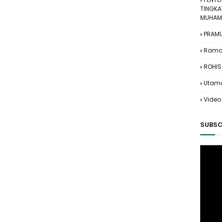
TINGKA
MUHAMM
PRAM
Rama
ROHIS
Utam
Video
SUBSC