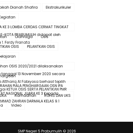
bikah Dianah Shafira
Ekstrakurikuler
Kegiatan
A KE 3 LOMBA CERDAS CERMAT TINGKAT
SE-KOTA PRABUMULIH didapat oleh
atan
Olahraga
Osis
 1. Ferdy Franata
TIKAN OSIS
PELANTKAN OSIS
elajaran
lihan OSIS 2020/2021 dilaksanakan
 tanggal 13 Novemberr 2020 secara
hargaan
e.Atthariq Al Fabiyosa berhasil tepilih
ERAHAN PIALA PENGHARGAAN OSN IPA
gai KETUA OSIS SERTA PELANTIKAN PMR
KAT NASIONAL JUARA KE 3 Kepada
UKA
Ramadhan
ROHIS DAN UKS
MMAD ZAHRAN DARMALA KELAS 9.1
ma
Video
SMP Negeri 5 Prabumulih ©
2026