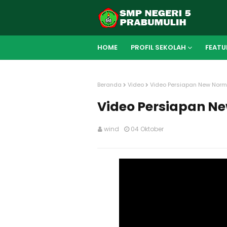
HOME
PROFIL SEKOLAH
FEATU
Beranda
Video
Video Persiapan New Norm
Video Persiapan N
wind
04 Oktober