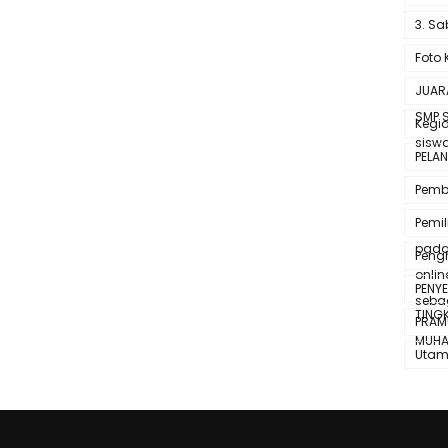
3. Sa
Foto 
JUAR
SMP 
Kegi
siswa
PELAN
Pemb
Pemi
pada
Peng
onlin
PENY
seba
TING
PRAM
MUHA
Uta