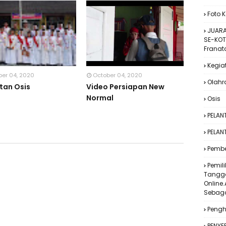
Foto 
JUARA
SE-KOT
Franat
Kegia
ber 04, 2020
October 04, 2020
Olah
tan Osis
Video Persiapan New
Normal
Osis
PELAN
PELAN
Pembe
Pemil
Tangga
Online.
Sebaga
Peng
PENYE