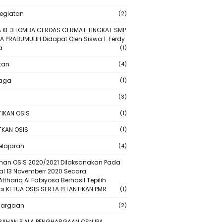
Kegiatan
(2)
 KE 3 LOMBA CERDAS CERMAT TINGKAT SMP
A PRABUMULIH Didapat Oleh Siswa 1. Ferdy
a
(1)
tan
(4)
raga
(1)
(3)
TIKAN OSIS
(1)
TKAN OSIS
(1)
lajaran
(4)
ihan OSIS 2020/2021 Dilaksanakan Pada
l 13 Novemberr 2020 Secara
Atthariq Al Fabiyosa Berhasil Tepilih
i KETUA OSIS SERTA PELANTIKAN PMR
(1)
hargaan
(2)
RAHAN PIALA PENGHARGAAN OSN IPA